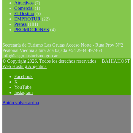
Atractivos
(7)
Comercial
(1)
El Destino
(5)
EMPROTUR
(22)
Prensa
(181)
PROMOCIONES
(4)
Secretaría de Turismo Las Grutas Acceso Norte - Ruta Prov N°2
Peatonal Viedma altura 2da bajada +54 2934-497463
info@lasgrutasturismo.gob.ar
© Copyright 2026, Todos los derechos reservados |
BAHIAHOST
Web Hosting Argentina
Facebook
X
YouTube
Instagram
Botón volver arriba