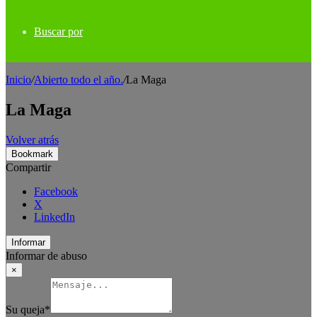
Buscar por
Inicio
/
Abierto todo el año.
/
La Maga
La Maga
Volver atrás
Bookmark
Compartir
Facebook
X
LinkedIn
Informar
Informar de abuso
×
Su queja
*