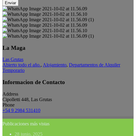
Enviar
La Maga
Las Grutas
Abierto todo el año.
,
Alojamiento
,
Departamentos de Alquiler
Temporario
Informacion de Contacto
Address
Cipolletti 448, Las Grutas
Phone
+54 9 2984 531410
Publicaciones más vistas
28 junio, 2025