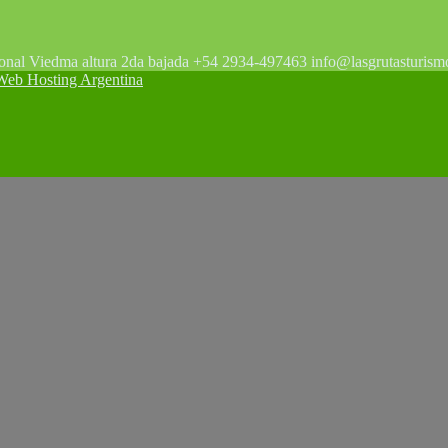
tonal Viedma altura 2da bajada +54 2934-497463 info@lasgrutasturism
 Hosting Argentina