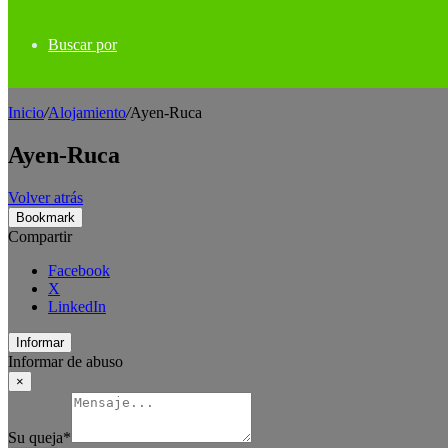
Buscar por
Inicio
/
Alojamiento
/
Ayen-Ruca
Ayen-Ruca
Volver atrás
Bookmark
Compartir
Facebook
X
LinkedIn
Informar
Informar de abuso
×
Su queja
*