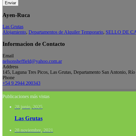
Enviar
Ayen-Ruca
Las Grutas
Alojamiento
,
Departamentos de Alquiler Temporario
,
SELLO DE C
Informacion de Contacto
Email
nelsonsheffield@yahoo.com.ar
Address
145, Laguna Tres Picos, Las Grutas, Departamento San Antonio, Río
Phone
+54 9 2944 200343
Publicaciones más vistas
28 junio, 2025
Las Grutas
28 noviembre, 2021