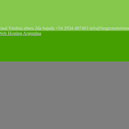
tonal Viedma altura 2da bajada +54 2934-497463 info@lasgrutasturism
 Hosting Argentina