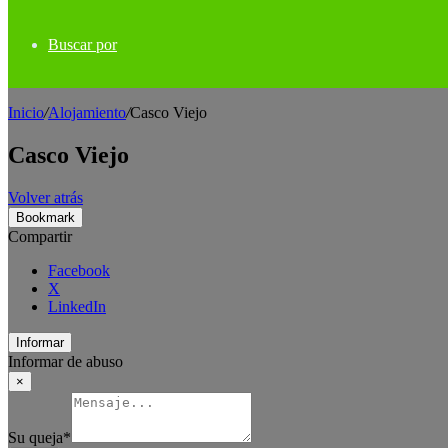
Buscar por
Inicio
/
Alojamiento
/
Casco Viejo
Casco Viejo
Volver atrás
Bookmark
Compartir
Facebook
X
LinkedIn
Informar
Informar de abuso
×
Su queja
*