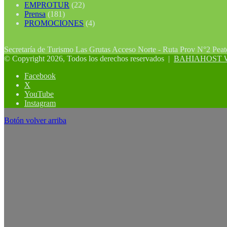
EMPROTUR
(22)
Prensa
(181)
PROMOCIONES
(4)
Secretaría de Turismo Las Grutas Acceso Norte - Ruta Prov N°2 Pea
© Copyright 2026, Todos los derechos reservados |
BAHIAHOST Web
Facebook
X
YouTube
Instagram
Botón volver arriba