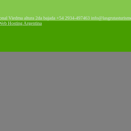
tonal Viedma altura 2da bajada +54 2934-497463 info@lasgrutasturism
 Hosting Argentina