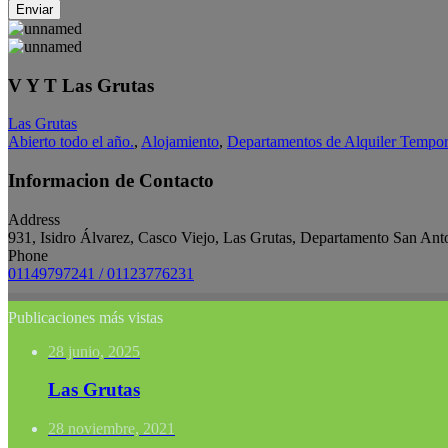
Enviar
V Y T Las Grutas
Las Grutas
Abierto todo el año.
,
Alojamiento
,
Departamentos de Alquiler Tempor
Informacion de Contacto
Address
931, Isidro Álvarez, Casco Viejo, Las Grutas, Departamento San Ant
Phone
01149797241 / 01123776231
Publicaciones más vistas
28 junio, 2025
Las Grutas
28 noviembre, 2021