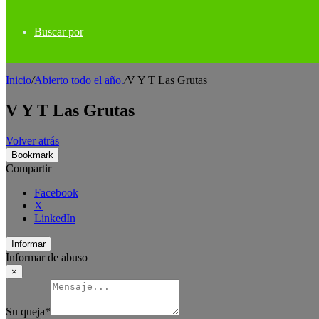
Buscar por
Inicio
/
Abierto todo el año.
/
V Y T Las Grutas
V Y T Las Grutas
Volver atrás
Bookmark
Compartir
Facebook
X
LinkedIn
Informar
Informar de abuso
×
Su queja
*