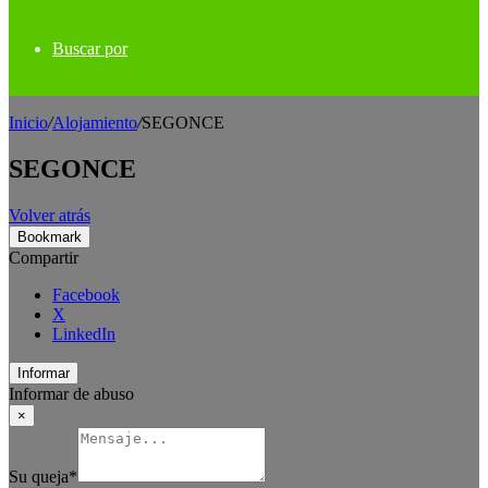
Buscar por
Inicio
/
Alojamiento
/
SEGONCE
SEGONCE
Volver atrás
Bookmark
Compartir
Facebook
X
LinkedIn
Informar
Informar de abuso
×
Su queja
*