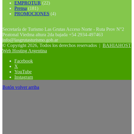
EMPROTUR
(22)
Prensa
(181)
PROMOCIONES
(4)
Secretaría de Turismo Las Grutas Acceso Norte - Ruta Prov N°2
Peatonal Viedma altura 2da bajada +54 2934-497463
info@lasgrutasturismo.gob.ar
© Copyright 2026, Todos los derechos reservados |
BAHIAHOST
Web Hosting Argentina
Facebook
X
YouTube
Instagram
Botón volver arriba