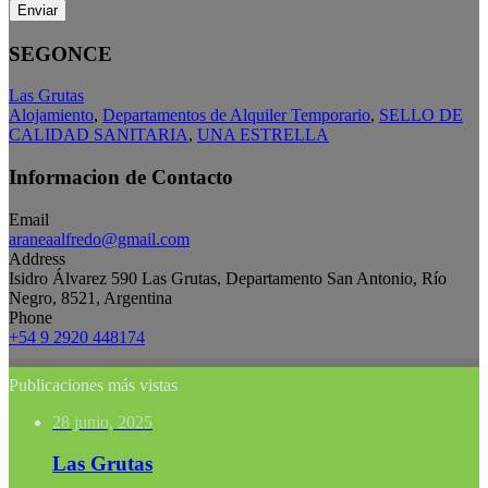
Enviar
SEGONCE
Las Grutas
Alojamiento
,
Departamentos de Alquiler Temporario
,
SELLO DE
CALIDAD SANITARIA
,
UNA ESTRELLA
Informacion de Contacto
Email
araneaalfredo@gmail.com
Address
Isidro Álvarez 590 Las Grutas, Departamento San Antonio, Río
Negro, 8521, Argentina
Phone
+54 9 2920 448174
Publicaciones más vistas
28 junio, 2025
Las Grutas