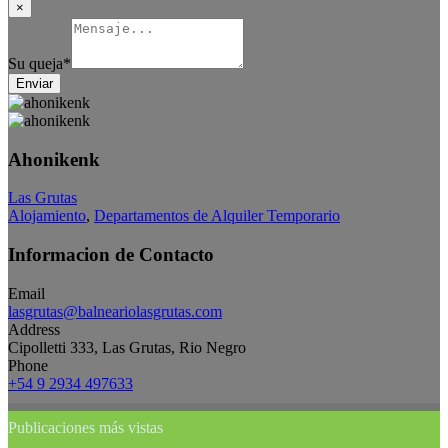
×
Su queja
*
Enviar
Ahonikenk
Las Grutas
Alojamiento
,
Departamentos de Alquiler Temporario
Informacion de Contacto
Email
lasgrutas@balneariolasgrutas.com
Address
Cipolletti 333, Las Grutas, Rio Negro
Phone
+54 9 2934 497633
Publicaciones más vistas