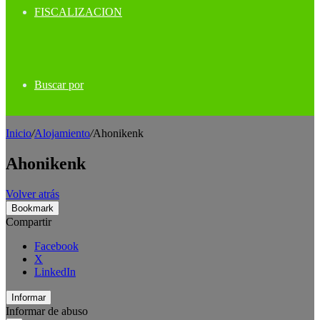
FISCALIZACION
Buscar por
Inicio
/
Alojamiento
/
Ahonikenk
Ahonikenk
Volver atrás
Bookmark
Compartir
Facebook
X
LinkedIn
Informar
Informar de abuso