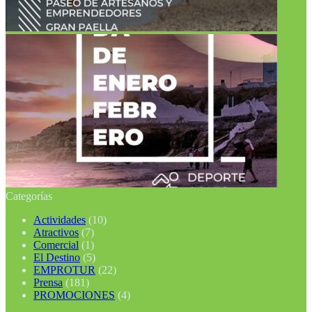
Categorías
Actividades
(10)
Atractivos
(7)
Comercial
(1)
El Destino
(5)
EMPROTUR
(22)
Prensa
(181)
PROMOCIONES
(4)