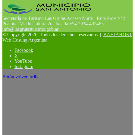
Secretaría de Turismo Las Grutas Acceso Norte - Ruta Prov N°2
Peatonal Viedma altura 2da bajada +54 2934-497463
info@lasgrutasturismo.gob.ar
© Copyright 2026, Todos los derechos reservados |
BAHIAHOST
Web Hosting Argentina
Facebook
X
YouTube
Instagram
Botón volver arriba