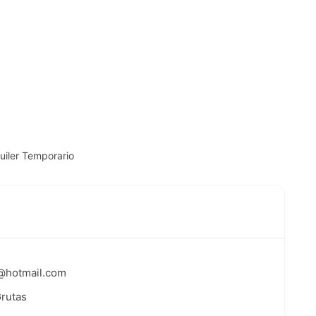
iler Temporario
s@hotmail.com
Grutas