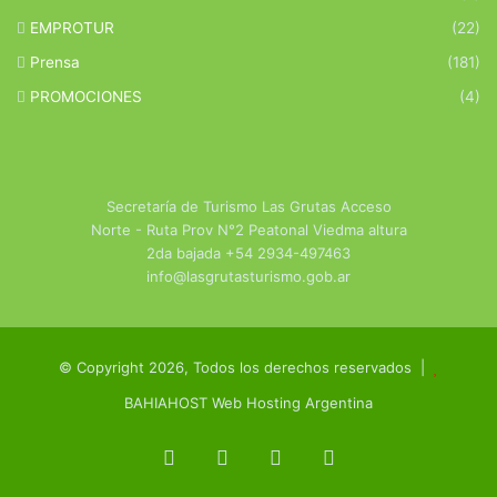
EMPROTUR
(22)
Prensa
(181)
PROMOCIONES
(4)
Secretaría de Turismo Las Grutas Acceso
Norte - Ruta Prov N°2 Peatonal Viedma altura
2da bajada +54 2934-497463
info@lasgrutasturismo.gob.ar
© Copyright 2026, Todos los derechos reservados |
BAHIAHOST Web Hosting Argentina
Facebook
X
YouTube
Instagram