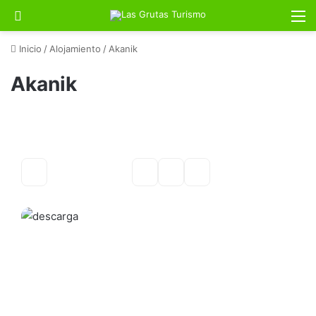
Buscar por
M
Inicio
/
Alojamiento
/
Akanik
Akanik