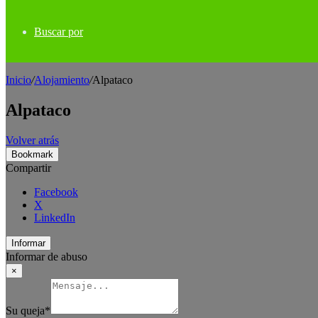
Buscar por
Inicio
/
Alojamiento
/
Alpataco
Alpataco
Volver atrás
Bookmark
Compartir
Facebook
X
LinkedIn
Informar
Informar de abuso
×
Su queja
*