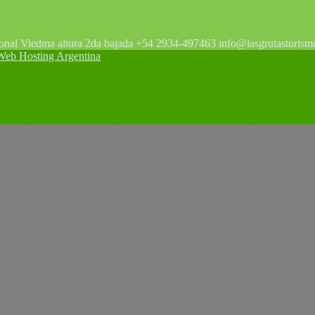
tonal Viedma altura 2da bajada +54 2934-497463 info@lasgrutasturism
 Hosting Argentina