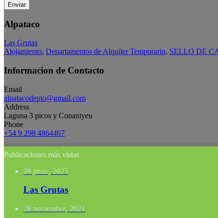
Enviar
Alpataco
Las Grutas
Alojamiento
,
Departamentos de Alquiler Temporario
,
SELLO DE C
Informacion de Contacto
Email
alpatacodepto@gmail.com
Address
Laguna 3 picos y Conaniyeu
Phone
+54 9 298 4864467
Publicaciones más vistas
28 junio, 2025
Las Grutas
28 noviembre, 2021