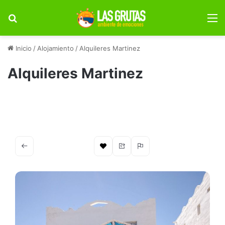
Buscar por
M
Inicio
/
Alojamiento
/
Alquileres Martinez
Alquileres Martinez