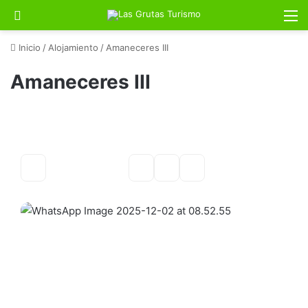
Buscar por
M
Inicio
/
Alojamiento
/
Amaneceres III
Amaneceres III