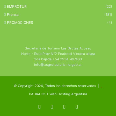
EMPROTUR
(22)
Prensa
(181)
PROMOCIONES
(4)
Secretaría de Turismo Las Grutas Acceso
Norte - Ruta Prov N°2 Peatonal Viedma altura
2da bajada +54 2934-497463
info@lasgrutasturismo.gob.ar
© Copyright 2026, Todos los derechos reservados |
BAHIAHOST Web Hosting Argentina
Facebook
X
YouTube
Instagram