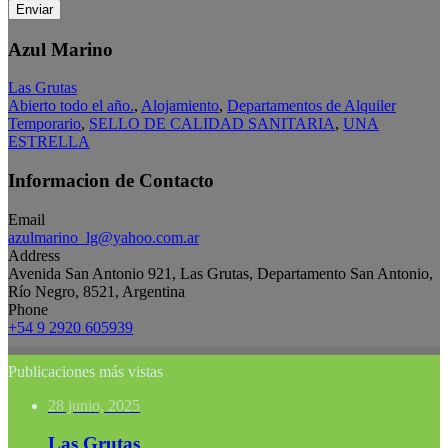
Enviar
Azul Marino
Las Grutas
Abierto todo el año.
,
Alojamiento
,
Departamentos de Alquiler
Temporario
,
SELLO DE CALIDAD SANITARIA
,
UNA
ESTRELLA
Informacion de Contacto
Email
azulmarino_lg@yahoo.com.ar
Address
Avenida San Antonio 921, Las Grutas, Departamento San Antonio,
Río Negro, 8521, Argentina
Phone
+54 9 2920 605939
Publicaciones más vistas
28 junio, 2025
Las Grutas