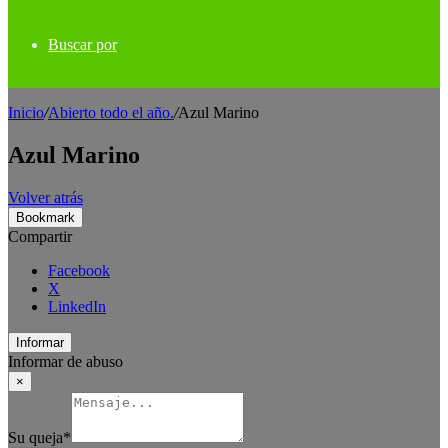
Buscar por
Inicio
/
Abierto todo el año.
/
Azul Marino
Azul Marino
Volver atrás
Bookmark
Compartir
Facebook
X
LinkedIn
Informar
Informar de abuso
×
Su queja
*