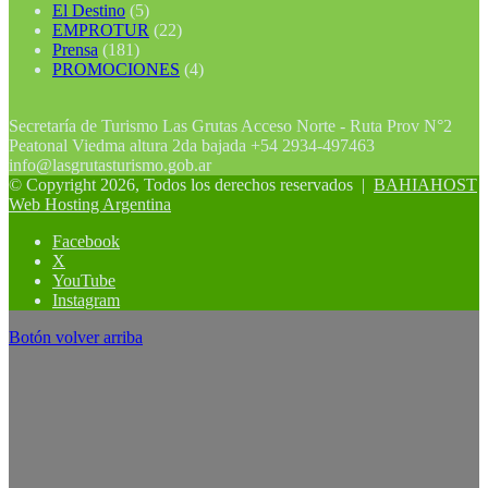
El Destino
(5)
EMPROTUR
(22)
Prensa
(181)
PROMOCIONES
(4)
Secretaría de Turismo Las Grutas Acceso Norte - Ruta Prov N°2
Peatonal Viedma altura 2da bajada +54 2934-497463
info@lasgrutasturismo.gob.ar
© Copyright 2026, Todos los derechos reservados |
BAHIAHOST
Web Hosting Argentina
Facebook
X
YouTube
Instagram
Botón volver arriba