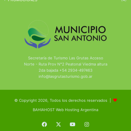
Secretaría de Turismo Las Grutas Acceso
Norte - Ruta Prov N°2 Peatonal Viedma altura
2da bajada +54 2934-497463
info@lasgrutasturismo.gob.ar
© Copyright 2026, Todos los derechos reservados |
BAHIAHOST Web Hosting Argentina
Facebook
X
YouTube
Instagram