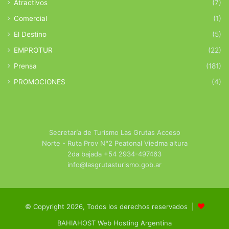
Atractivos
(7)
Comercial
(1)
El Destino
(5)
EMPROTUR
(22)
Prensa
(181)
PROMOCIONES
(4)
Secretaría de Turismo Las Grutas Acceso
Norte - Ruta Prov N°2 Peatonal Viedma altura
2da bajada +54 2934-497463
info@lasgrutasturismo.gob.ar
© Copyright 2026, Todos los derechos reservados |
BAHIAHOST Web Hosting Argentina