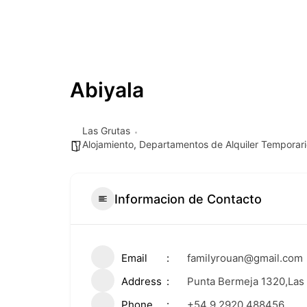
Abiyala
Las Grutas
Alojamiento
,
Departamentos de Alquiler Temporari
Informacion de Contacto
Email
familyrouan@gmail.com
Address
Punta Bermeja 1320,Las
Phone
+54 9 2920 488456