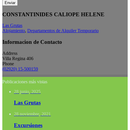
Enviar
CONSTANTINIDES CALIOPE HELENE
Las Grutas
Alojamiento
,
Departamentos de Alquiler Temporario
Informacion de Contacto
Address
Villa Regina 406
Phone
(02920) 15-500159
Publicaciones más vistas
28 junio, 2025
Las Grutas
28 noviembre, 2021
Excursiones