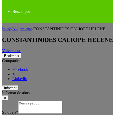
Buscar por
Inicio
/
Alojamiento
/
CONSTANTINIDES CALIOPE HELENE
CONSTANTINIDES CALIOPE HELENE
Volver atrás
Bookmark
Compartir
Facebook
X
LinkedIn
Informar
Informar de abuso
×
Su queja
*