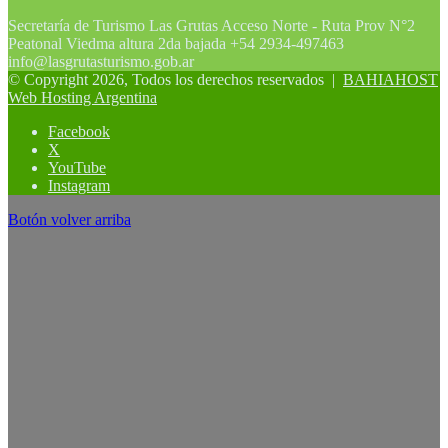
Secretaría de Turismo Las Grutas Acceso Norte - Ruta Prov N°2
Peatonal Viedma altura 2da bajada +54 2934-497463
info@lasgrutasturismo.gob.ar
© Copyright 2026, Todos los derechos reservados |
BAHIAHOST
Web Hosting Argentina
Facebook
X
YouTube
Instagram
Botón volver arriba