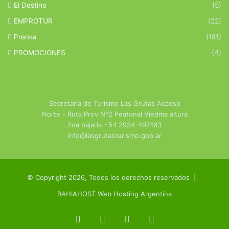
El Destino
(5)
EMPROTUR
(22)
Prensa
(181)
PROMOCIONES
(4)
Secretaría de Turismo Las Grutas Acceso
Norte - Ruta Prov N°2 Peatonal Viedma altura
2da bajada +54 2934-497463
info@lasgrutasturismo.gob.ar
© Copyright 2026, Todos los derechos reservados |
BAHIAHOST Web Hosting Argentina
Facebook
X
YouTube
Instagram