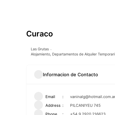
Curaco
Las Grutas
Alojamiento
,
Departamentos de Alquiler Temporari
Informacion de Contacto
Email
vaninalg@hotmail.com.a
Address
PILCANIYEU 745
Phone
+54 9 2920 216623