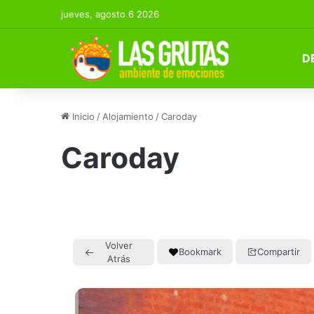
jueves, agosto 6 2026
D
Inicio
/
Alojamiento
/
Caroday
Caroday
Volver
Bookmark
Compartir
Atrás