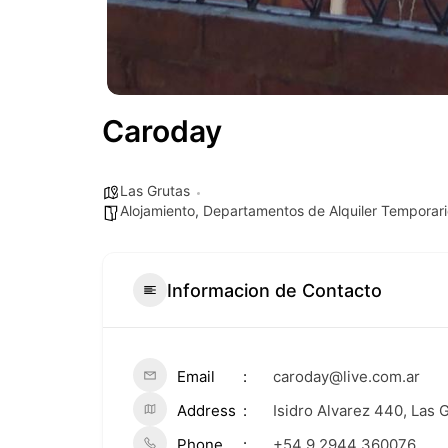
Caroday
Las Grutas
Alojamiento
,
Departamentos de Alquiler Temporari
Informacion de Contacto
Email
caroday@live.com.ar
Address
Isidro Alvarez 440, Las 
Phone
+54 9 2944 360076