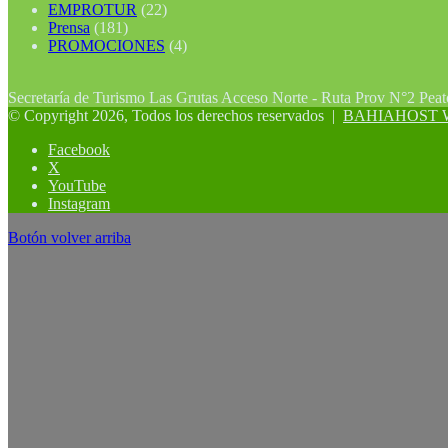
EMPROTUR
(22)
Prensa
(181)
PROMOCIONES
(4)
Secretaría de Turismo Las Grutas Acceso Norte - Ruta Prov N°2 Pea
© Copyright 2026, Todos los derechos reservados |
BAHIAHOST Web
Facebook
X
YouTube
Instagram
Botón volver arriba