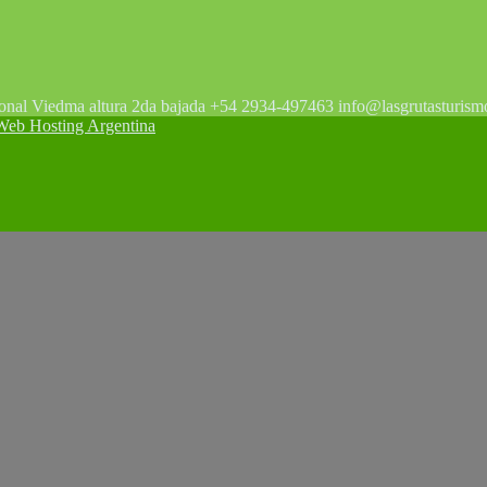
tonal Viedma altura 2da bajada +54 2934-497463 info@lasgrutasturism
 Hosting Argentina