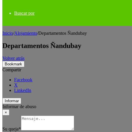
Buscar por
Inicio
/
Alojamiento
/
Departamentos Ñandubay
Departamentos Ñandubay
Volver atrás
Bookmark
Compartir
Facebook
X
LinkedIn
Informar
Informar de abuso
×
Su queja
*