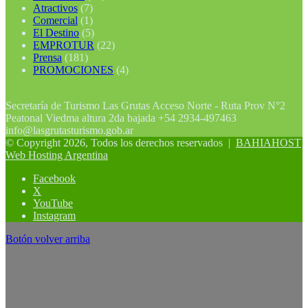
Atractivos
(7)
Comercial
(1)
El Destino
(5)
EMPROTUR
(22)
Prensa
(181)
PROMOCIONES
(4)
Secretaría de Turismo Las Grutas Acceso Norte - Ruta Prov N°2
Peatonal Viedma altura 2da bajada +54 2934-497463
info@lasgrutasturismo.gob.ar
© Copyright 2026, Todos los derechos reservados |
BAHIAHOST
Web Hosting Argentina
Facebook
X
YouTube
Instagram
Botón volver arriba