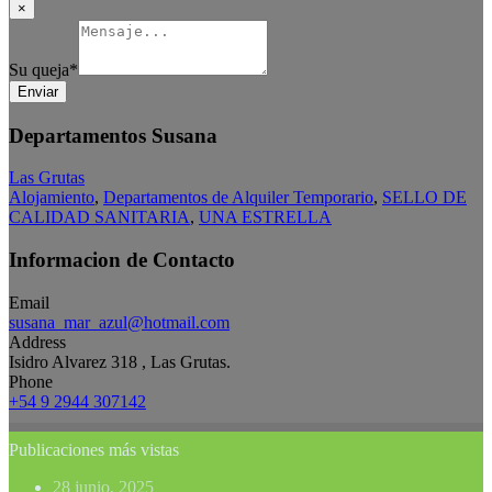
×
Su queja
*
Enviar
Departamentos Susana
Las Grutas
Alojamiento
,
Departamentos de Alquiler Temporario
,
SELLO DE
CALIDAD SANITARIA
,
UNA ESTRELLA
Informacion de Contacto
Email
susana_mar_azul@hotmail.com
Address
Isidro Alvarez 318 , Las Grutas.
Phone
+54 9 2944 307142
Publicaciones más vistas
28 junio, 2025