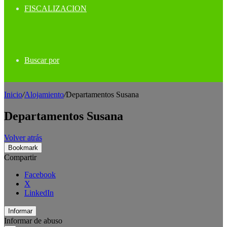
FISCALIZACION
Buscar por
Inicio
/
Alojamiento
/
Departamentos Susana
Departamentos Susana
Volver atrás
Bookmark
Compartir
Facebook
X
LinkedIn
Informar
Informar de abuso