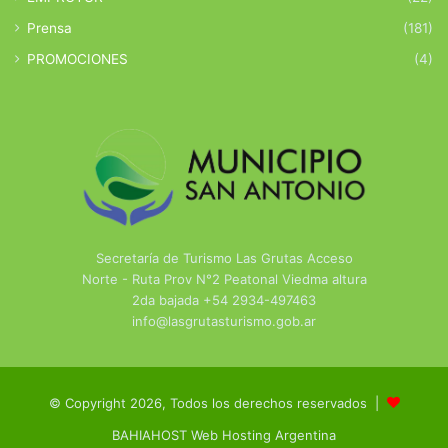
Prensa
(181)
PROMOCIONES
(4)
Secretaría de Turismo Las Grutas Acceso
Norte - Ruta Prov N°2 Peatonal Viedma altura
2da bajada +54 2934-497463
info@lasgrutasturismo.gob.ar
© Copyright 2026, Todos los derechos reservados |
BAHIAHOST Web Hosting Argentina