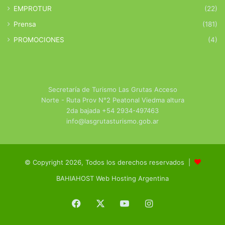
EMPROTUR
(22)
Prensa
(181)
PROMOCIONES
(4)
Secretaría de Turismo Las Grutas Acceso
Norte - Ruta Prov N°2 Peatonal Viedma altura
2da bajada +54 2934-497463
info@lasgrutasturismo.gob.ar
© Copyright 2026, Todos los derechos reservados |
BAHIAHOST Web Hosting Argentina
Facebook
X
YouTube
Instagram