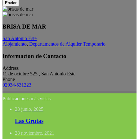
Enviar
BRISA DE MAR
San Antonio Este
Alojamiento
,
Departamentos de Alquiler Temporario
Informacion de Contacto
Address
11 de octubre 525 , San Antonio Este
Phone
02934-531223
Publicaciones más vistas
28 junio, 2025
Las Grutas
28 noviembre, 2021