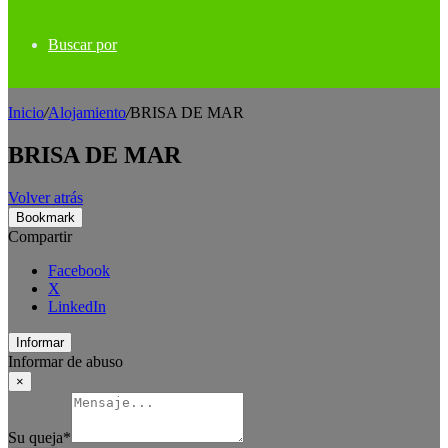
Buscar por
Inicio
/
Alojamiento
/
BRISA DE MAR
BRISA DE MAR
Volver atrás
Bookmark
Compartir
Facebook
X
LinkedIn
Informar
Informar de abuso
×
Su queja
*