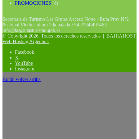
PROMOCIONES
(4)
Secretaría de Turismo Las Grutas Acceso Norte - Ruta Prov N°2
Peatonal Viedma altura 2da bajada +54 2934-497463
info@lasgrutasturismo.gob.ar
© Copyright 2026, Todos los derechos reservados |
BAHIAHOST
Web Hosting Argentina
Facebook
X
YouTube
Instagram
Botón volver arriba