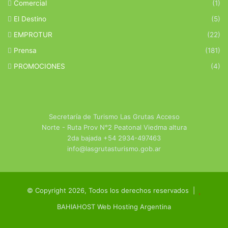
Comercial
(1)
El Destino
(5)
EMPROTUR
(22)
Prensa
(181)
PROMOCIONES
(4)
Secretaría de Turismo Las Grutas Acceso
Norte - Ruta Prov N°2 Peatonal Viedma altura
2da bajada +54 2934-497463
info@lasgrutasturismo.gob.ar
© Copyright 2026, Todos los derechos reservados |
BAHIAHOST Web Hosting Argentina