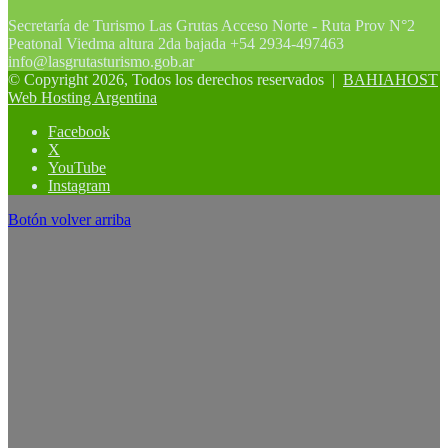
Secretaría de Turismo Las Grutas Acceso Norte - Ruta Prov N°2
Peatonal Viedma altura 2da bajada +54 2934-497463
info@lasgrutasturismo.gob.ar
© Copyright 2026, Todos los derechos reservados |
BAHIAHOST
Web Hosting Argentina
Facebook
X
YouTube
Instagram
Botón volver arriba