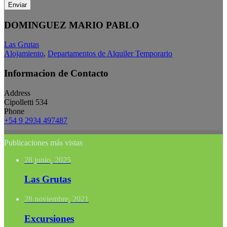
Enviar
DOMINGUEZ MARIO PABLO
Las Grutas
Alojamiento
,
Departamentos de Alquiler Temporario
Informacion de Contacto
Address
Cipolletti 534
Phone
+54 9 2934 497487
Publicaciones más vistas
28 junio, 2025
Las Grutas
28 noviembre, 2021
Excursiones