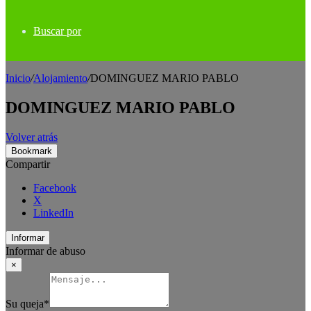
Buscar por
Inicio
/
Alojamiento
/
DOMINGUEZ MARIO PABLO
DOMINGUEZ MARIO PABLO
Volver atrás
Bookmark
Compartir
Facebook
X
LinkedIn
Informar
Informar de abuso
×
Su queja
*