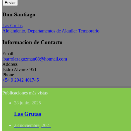
Enviar
Don Santiago
Las Grutas
Alojamiento
,
Departamentos de Alquiler Temporario
Informacion de Contacto
Email
ibarrolazaguzman08@hotmail.com
Address
Isidro Alvarez 951
Phone
+54 9 2942 401745
Publicaciones más vistas
28 junio, 2025
Las Grutas
28 noviembre, 2021