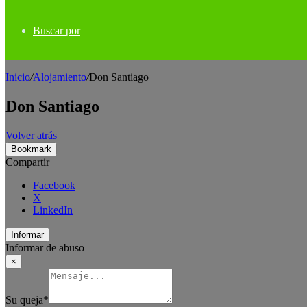
Buscar por
Inicio
/
Alojamiento
/
Don Santiago
Don Santiago
Volver atrás
Bookmark
Compartir
Facebook
X
LinkedIn
Informar
Informar de abuso
×
Su queja
*