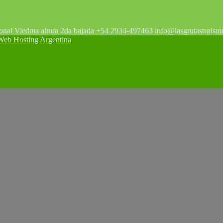
tonal Viedma altura 2da bajada +54 2934-497463 info@lasgrutasturism
 Hosting Argentina