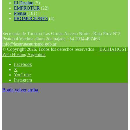
El Destino
(5)
EMPROTUR
(22)
Prensa
(181)
PROMOCIONES
(4)
Secretaría de Turismo Las Grutas Acceso Norte - Ruta Prov N°2
Peatonal Viedma altura 2da bajada +54 2934-497463
info@lasgrutasturismo.gob.ar
© Copyright 2026, Todos los derechos reservados |
BAHIAHOST
Web Hosting Argentina
Facebook
X
YouTube
Instagram
Botón volver arriba