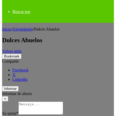
Buscar por
Inicio
/
Alojamiento
/
Dulces Abuelos
Dulces Abuelos
Volver atrás
Bookmark
Compartir
Facebook
X
LinkedIn
Informar
Informar de abuso
×
Su queja
*