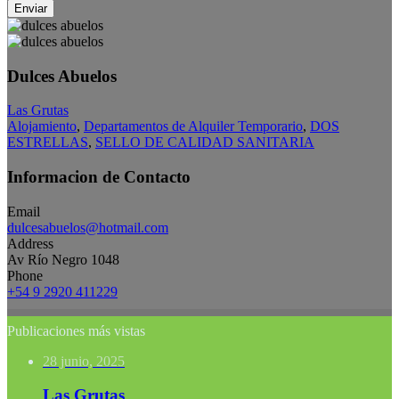
Enviar
Dulces Abuelos
Las Grutas
Alojamiento
,
Departamentos de Alquiler Temporario
,
DOS
ESTRELLAS
,
SELLO DE CALIDAD SANITARIA
Informacion de Contacto
Email
dulcesabuelos@hotmail.com
Address
Av Río Negro 1048
Phone
+54 9 2920 411229
Publicaciones más vistas
28 junio, 2025
Las Grutas