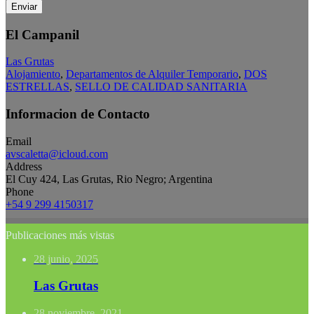
Enviar
El Campanil
Las Grutas
Alojamiento
,
Departamentos de Alquiler Temporario
,
DOS
ESTRELLAS
,
SELLO DE CALIDAD SANITARIA
Informacion de Contacto
Email
avscaletta@icloud.com
Address
El Cuy 424, Las Grutas, Rio Negro; Argentina
Phone
+54 9 299 4150317
Publicaciones más vistas
28 junio, 2025
Las Grutas
28 noviembre, 2021