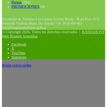
Prensa
(181)
PROMOCIONES
(4)
Secretaría de Turismo Las Grutas Acceso Norte - Ruta Prov N°2
Peatonal Viedma altura 2da bajada +54 2934-497463
info@lasgrutasturismo.gob.ar
© Copyright 2026, Todos los derechos reservados |
BAHIAHOST
Web Hosting Argentina
Facebook
X
YouTube
Instagram
Botón volver arriba