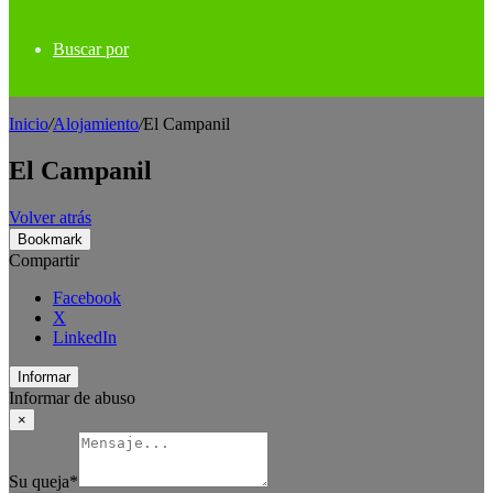
Buscar por
Inicio
/
Alojamiento
/
El Campanil
El Campanil
Volver atrás
Bookmark
Compartir
Facebook
X
LinkedIn
Informar
Informar de abuso
×
Su queja
*