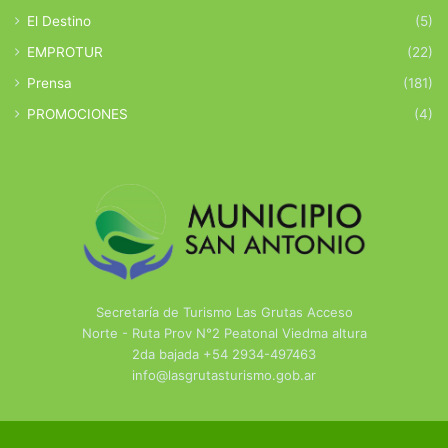
El Destino
(5)
EMPROTUR
(22)
Prensa
(181)
PROMOCIONES
(4)
Secretaría de Turismo Las Grutas Acceso
Norte - Ruta Prov N°2 Peatonal Viedma altura
2da bajada +54 2934-497463
info@lasgrutasturismo.gob.ar