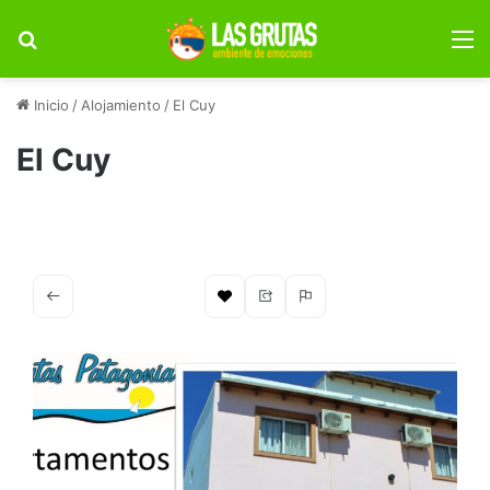
Buscar por
M
Inicio
/
Alojamiento
/
El Cuy
El Cuy