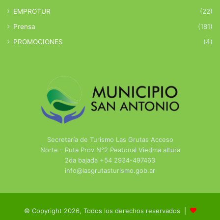
EMPROTUR
(22)
Prensa
(181)
PROMOCIONES
(4)
Secretaría de Turismo Las Grutas Acceso
Norte - Ruta Prov N°2 Peatonal Viedma altura
2da bajada +54 2934-497463
info@lasgrutasturismo.gob.ar
© Copyright 2026, Todos los derechos reservados |