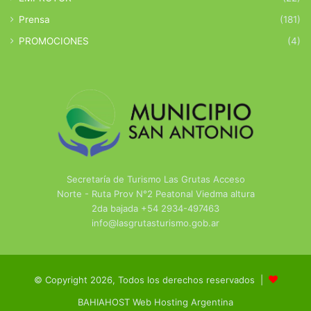
Prensa
(181)
PROMOCIONES
(4)
Secretaría de Turismo Las Grutas Acceso
Norte - Ruta Prov N°2 Peatonal Viedma altura
2da bajada +54 2934-497463
info@lasgrutasturismo.gob.ar
© Copyright 2026, Todos los derechos reservados |
BAHIAHOST Web Hosting Argentina