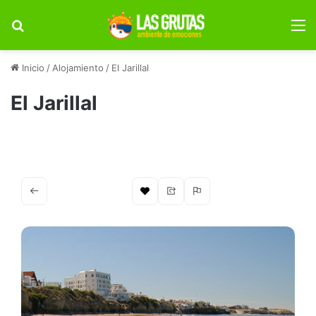
Buscar por
M
Inicio
/
Alojamiento
/
El Jarillal
El Jarillal