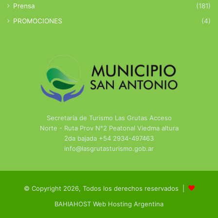
Prensa
(181)
PROMOCIONES
(4)
Secretaría de Turismo Las Grutas Acceso
Norte - Ruta Prov N°2 Peatonal Viedma altura
2da bajada +54 2934-497463
info@lasgrutasturismo.gob.ar
© Copyright 2026, Todos los derechos reservados |
BAHIAHOST Web Hosting Argentina