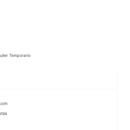
iler Temporario
.com
utas