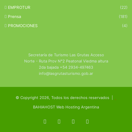
EMPROTUR
(22)
Prensa
(181)
PROMOCIONES
(4)
Secretaría de Turismo Las Grutas Acceso
Norte - Ruta Prov N°2 Peatonal Viedma altura
2da bajada +54 2934-497463
info@lasgrutasturismo.gob.ar
© Copyright 2026, Todos los derechos reservados |
BAHIAHOST Web Hosting Argentina
Facebook
X
YouTube
Instagram