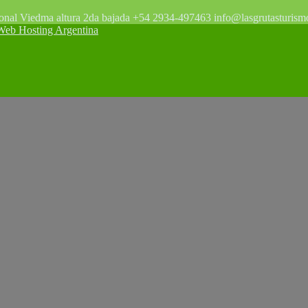
tonal Viedma altura 2da bajada +54 2934-497463 info@lasgrutasturism
 Hosting Argentina