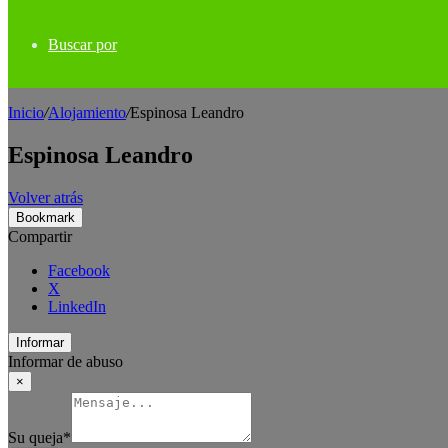
Buscar por
Inicio
/
Alojamiento
/
Espinosa Leandro
Espinosa Leandro
Volver atrás
Bookmark
Compartir
Facebook
X
LinkedIn
Informar
Informar de abuso
×
Su queja
*