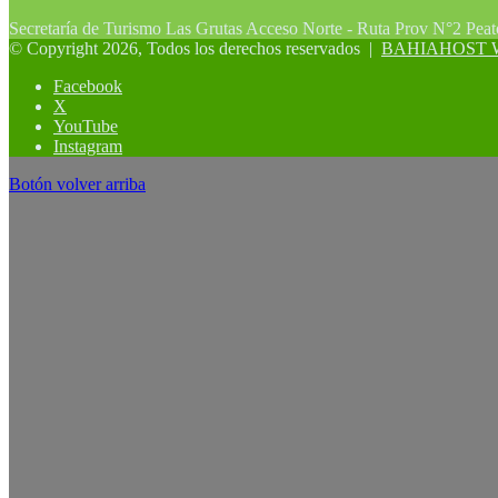
Secretaría de Turismo Las Grutas Acceso Norte - Ruta Prov N°2 Pea
© Copyright 2026, Todos los derechos reservados |
BAHIAHOST Web
Facebook
X
YouTube
Instagram
Botón volver arriba