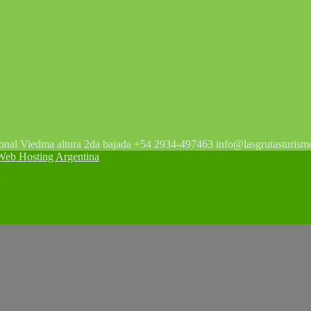
tonal Viedma altura 2da bajada +54 2934-497463 info@lasgrutasturism
 Hosting Argentina