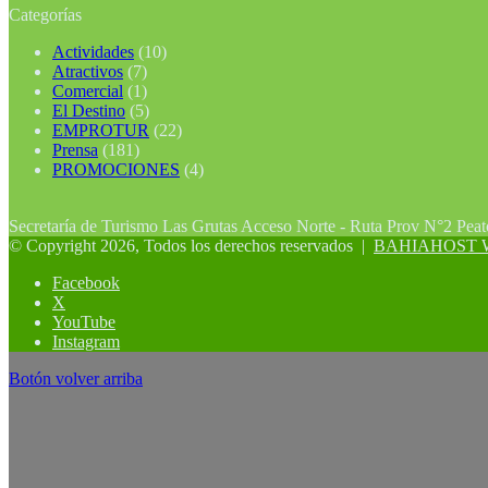
Categorías
Actividades
(10)
Atractivos
(7)
Comercial
(1)
El Destino
(5)
EMPROTUR
(22)
Prensa
(181)
PROMOCIONES
(4)
Secretaría de Turismo Las Grutas Acceso Norte - Ruta Prov N°2 Pea
© Copyright 2026, Todos los derechos reservados |
BAHIAHOST Web
Facebook
X
YouTube
Instagram
Botón volver arriba