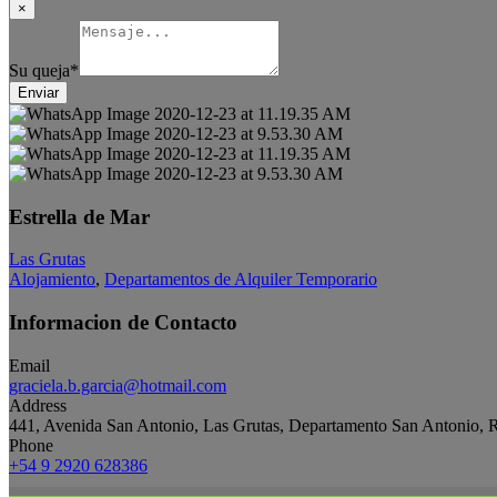
×
Su queja
*
Enviar
Estrella de Mar
Las Grutas
Alojamiento
,
Departamentos de Alquiler Temporario
Informacion de Contacto
Email
graciela.b.garcia@hotmail.com
Address
441, Avenida San Antonio, Las Grutas, Departamento San Antonio, R
Phone
+54 9 2920 628386