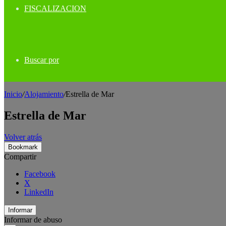
FISCALIZACION
Buscar por
Inicio
/
Alojamiento
/
Estrella de Mar
Estrella de Mar
Volver atrás
Bookmark
Compartir
Facebook
X
LinkedIn
Informar
Informar de abuso