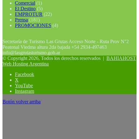
Comercial
(1)
El Destino
(5)
EMPROTUR
(22)
Prensa
(181)
PROMOCIONES
(4)
Secretaría de Turismo Las Grutas Acceso Norte - Ruta Prov N°2
Peatonal Viedma altura 2da bajada +54 2934-497463
info@lasgrutasturismo.gob.ar
© Copyright 2026, Todos los derechos reservados |
BAHIAHOST
Web Hosting Argentina
Facebook
X
YouTube
Instagram
Botón volver arriba