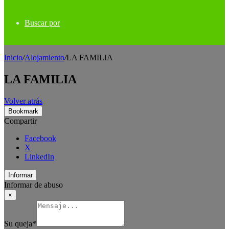
Buscar por
Inicio
/
Alojamiento
/
LA FAMILIA
LA FAMILIA
Volver atrás
Bookmark
Compartir
Facebook
X
LinkedIn
Informar
Informar de abuso
×
Su queja
*