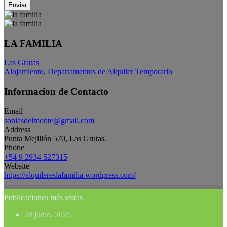
Enviar
LA FAMILIA
Las Grutas
Alojamiento
,
Departamentos de Alquiler Temporario
Informacion de Contacto
Email
soniasdelmonte@gmail.com
Address
Punta Mejillón 570, Las Grutas.
Phone
+54 9 2934 527315
Website
https://alquilereslafamilia.wordpress.com/
Publicaciones más vistas
28 junio, 2025