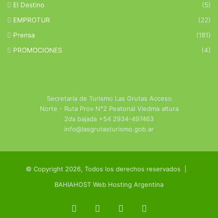
El Destino
(5)
EMPROTUR
(22)
Prensa
(181)
PROMOCIONES
(4)
Secretaría de Turismo Las Grutas Acceso
Norte - Ruta Prov N°2 Peatonal Viedma altura
2da bajada +54 2934-497463
info@lasgrutasturismo.gob.ar
© Copyright 2026, Todos los derechos reservados |
BAHIAHOST Web Hosting Argentina
Facebook
X
YouTube
Instagram