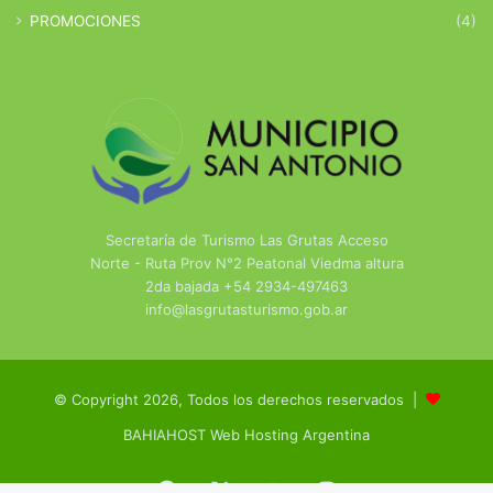
PROMOCIONES
(4)
Secretaría de Turismo Las Grutas Acceso
Norte - Ruta Prov N°2 Peatonal Viedma altura
2da bajada +54 2934-497463
info@lasgrutasturismo.gob.ar
© Copyright 2026, Todos los derechos reservados |
BAHIAHOST Web Hosting Argentina
Facebook
X
YouTube
Instagram