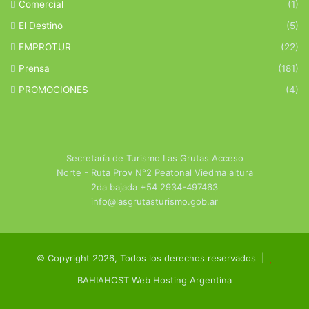
Comercial
(1)
El Destino
(5)
EMPROTUR
(22)
Prensa
(181)
PROMOCIONES
(4)
Secretaría de Turismo Las Grutas Acceso
Norte - Ruta Prov N°2 Peatonal Viedma altura
2da bajada +54 2934-497463
info@lasgrutasturismo.gob.ar
© Copyright 2026, Todos los derechos reservados |
BAHIAHOST Web Hosting Argentina