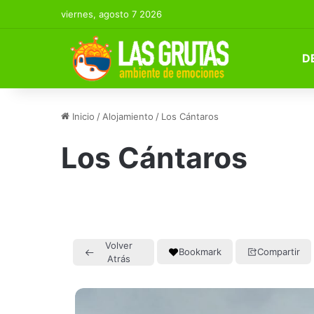
viernes, agosto 7 2026
D
Inicio
/
Alojamiento
/
Los Cántaros
Los Cántaros
Volver
Bookmark
Compartir
Atrás