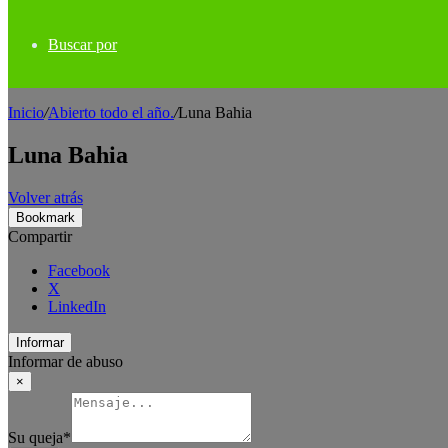
Buscar por
Inicio
/
Abierto todo el año.
/
Luna Bahia
Luna Bahia
Volver atrás
Bookmark
Compartir
Facebook
X
LinkedIn
Informar
Informar de abuso
×
Su queja
*