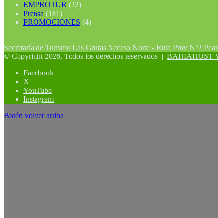
EMPROTUR
(22)
Prensa
(181)
PROMOCIONES
(4)
Secretaría de Turismo Las Grutas Acceso Norte - Ruta Prov N°2 Pea
© Copyright 2026, Todos los derechos reservados |
BAHIAHOST Web
Facebook
X
YouTube
Instagram
Botón volver arriba