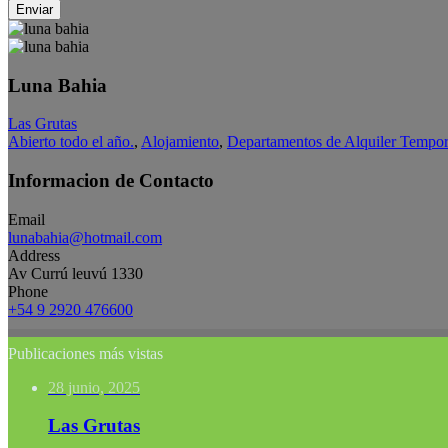
Enviar
Luna Bahia
Las Grutas
Abierto todo el año.
,
Alojamiento
,
Departamentos de Alquiler Tempor
Informacion de Contacto
Email
lunabahia@hotmail.com
Address
Av Currú leuvú 1330
Phone
+54 9 2920 476600
Publicaciones más vistas
28 junio, 2025
Las Grutas