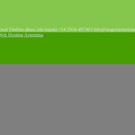
tonal Viedma altura 2da bajada +54 2934-497463 info@lasgrutasturism
 Hosting Argentina