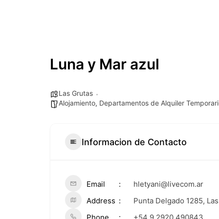
Luna y Mar azul
Las Grutas
Alojamiento
,
Departamentos de Alquiler Temporari
Informacion de Contacto
Email
hletyani@livecom.ar
Address
Punta Delgado 1285, Las
Phone
+54 9 2920 490843