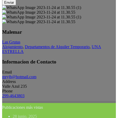
Enviar
Malemar
Las Grutas
Alojamiento
,
Departamentos de Alquiler Temporario
,
UNA
ESTRELLA
Informacion de Contacto
Email
mryjb@hotmail.com
Address
Valle Azul 235
Phone
299-4643803
Publicaciones más vistas
28 junio, 2025