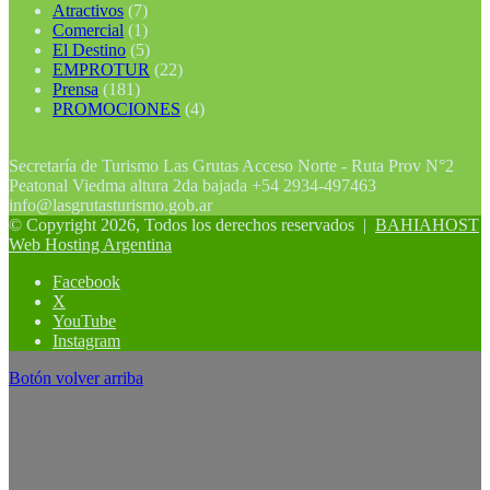
Atractivos
(7)
Comercial
(1)
El Destino
(5)
EMPROTUR
(22)
Prensa
(181)
PROMOCIONES
(4)
Secretaría de Turismo Las Grutas Acceso Norte - Ruta Prov N°2
Peatonal Viedma altura 2da bajada +54 2934-497463
info@lasgrutasturismo.gob.ar
© Copyright 2026, Todos los derechos reservados |
BAHIAHOST
Web Hosting Argentina
Facebook
X
YouTube
Instagram
Botón volver arriba