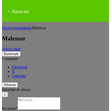
Buscar por
Inicio
/
Alojamiento
/
Malemar
Malemar
Volver atrás
Bookmark
Compartir
Facebook
X
LinkedIn
Informar
Informar de abuso
×
Su queja
*