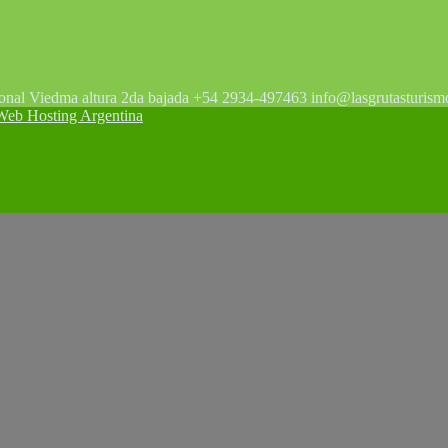
tonal Viedma altura 2da bajada +54 2934-497463 info@lasgrutasturism
 Hosting Argentina