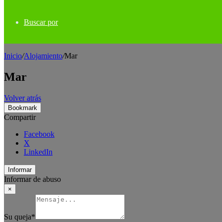
Buscar por
Inicio
/
Alojamiento
/
Mar
Mar
Volver atrás
Bookmark
Compartir
Facebook
X
LinkedIn
Informar
Informar de abuso
×
Su queja
*