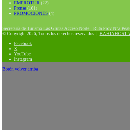
EMPROTUR
(22)
Prensa
(181)
PROMOCIONES
(4)
Secretaría de Turismo Las Grutas Acceso Norte - Ruta Prov N°2 Pea
© Copyright 2026, Todos los derechos reservados |
BAHIAHOST Web
Facebook
X
YouTube
Instagram
Botón volver arriba