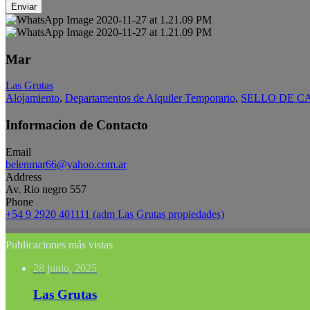
Enviar
Mar
Las Grutas
Alojamiento
,
Departamentos de Alquiler Temporario
,
SELLO DE C
Informacion de Contacto
Email
belenmar66@yahoo.com.ar
Address
Av. Rio negro 557
Phone
+54 9 2920 401111 (adm Las Grutas propiedades)
Publicaciones más vistas
28 junio, 2025
Las Grutas