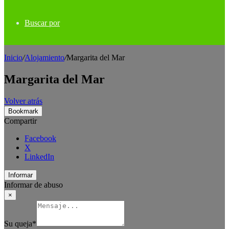
Buscar por
Inicio
/
Alojamiento
/
Margarita del Mar
Margarita del Mar
Volver atrás
Bookmark
Compartir
Facebook
X
LinkedIn
Informar
Informar de abuso
×
Su queja
*