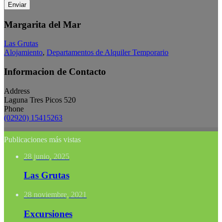
Enviar
Margarita del Mar
Las Grutas
Alojamiento
,
Departamentos de Alquiler Temporario
Informacion de Contacto
Address
Laguna Tres Picos 520
Phone
(02920) 15415263
Publicaciones más vistas
28 junio, 2025
Las Grutas
28 noviembre, 2021
Excursiones