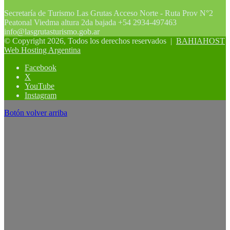
Secretaría de Turismo Las Grutas Acceso Norte - Ruta Prov N°2
Peatonal Viedma altura 2da bajada +54 2934-497463
info@lasgrutasturismo.gob.ar
© Copyright 2026, Todos los derechos reservados |
BAHIAHOST
Web Hosting Argentina
Facebook
X
YouTube
Instagram
Botón volver arriba