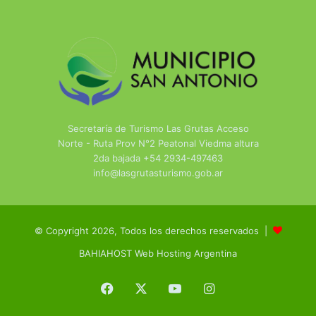
Secretaría de Turismo Las Grutas Acceso
Norte - Ruta Prov N°2 Peatonal Viedma altura
2da bajada +54 2934-497463
info@lasgrutasturismo.gob.ar
© Copyright 2026, Todos los derechos reservados |
BAHIAHOST Web Hosting Argentina
Facebook
X
YouTube
Instagram