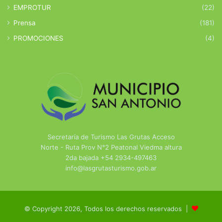
EMPROTUR
(22)
Prensa
(181)
PROMOCIONES
(4)
Secretaría de Turismo Las Grutas Acceso
Norte - Ruta Prov N°2 Peatonal Viedma altura
2da bajada +54 2934-497463
info@lasgrutasturismo.gob.ar
© Copyright 2026, Todos los derechos reservados |