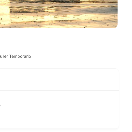
iler Temporario
3